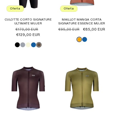
Oferta
Oferta
CULOTTE CORTO SIGNATURE
MAILLOT MANGA CORTA
ULTIMATE MUJER
SIGNATURE ESSENCE MUJER
Precio
Precio
Precio
Precio
€85,00 EUR
€170,00 EUR
€95,00 EUR
habitual
€129,00 EUR
de
habitual
de
oferta
oferta