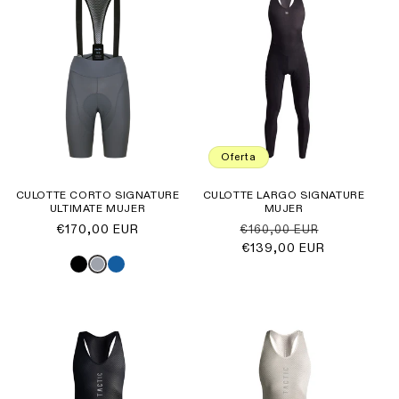
Oferta
CULOTTE CORTO SIGNATURE
CULOTTE LARGO SIGNATURE
ULTIMATE MUJER
MUJER
Precio
€170,00 EUR
Precio
Precio
€160,00 EUR
habitual
habitual
€139,00 EUR
de
oferta