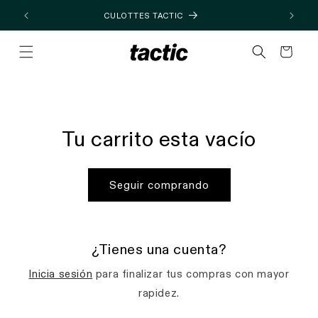
Ir
directamente
26
CULOTTES TACTIC
al contenido
Carrito
Tu carrito esta vacío
Seguir comprando
¿Tienes una cuenta?
Inicia sesión
para finalizar tus compras con mayor
rapidez.