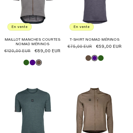
En vente
En vente
MAILLOT MANCHES COURTES
T-SHIRT NOMAD MÉRINOS
NOMAD MÉRINOS
Prix
Prix
€59,00 EUR
€75,00 EUR
Prix
Prix
€89,00 EUR
€120,00 EUR
habituel
promotionnel
habituel
promotionnel