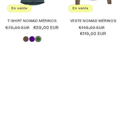
En vente
En vente
T-SHIRT NOMAD MÉRINOS
VESTE NOMAD MÉRINOS
Prix
Prix
€59,00 EUR
Prix
Prix
€75,00 EUR
€149,00 EUR
habituel
promotionnel
habituel
€119,00 EUR
promotionn
En vente
En vente
VESTE NOMAD MÉRINOS
VESTE NOMAD MÉRINOS