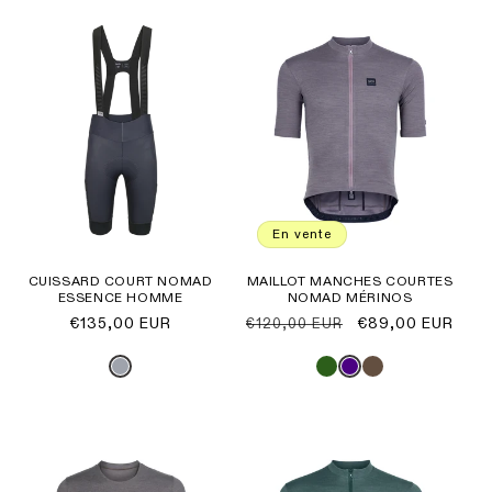
En vente
CUISSARD COURT NOMAD
MAILLOT MANCHES COURTES
ESSENCE HOMME
NOMAD MÉRINOS
Prix
€135,00 EUR
Prix
Prix
€89,00 EUR
€120,00 EUR
habituel
habituel
promotionnel