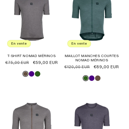
En vente
En vente
T-SHIRT NOMAD MÉRINOS
MAILLOT MANCHES COURTES
NOMAD MÉRINOS
Prix
Prix
€59,00 EUR
€75,00 EUR
Prix
Prix
€89,00 EUR
€120,00 EUR
habituel
promotionnel
habituel
promotionnel