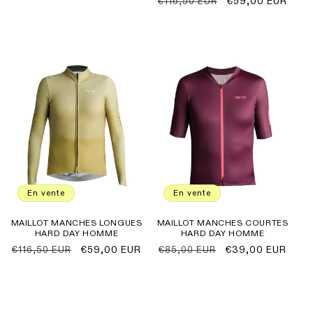
Prix
Prix
€59,00 EUR
€116,50 EUR
habituel
promotionnel
habituel
promotionnel
En vente
En vente
MAILLOT MANCHES LONGUES
MAILLOT MANCHES COURTES
HARD DAY HOMME
HARD DAY HOMME
Prix
Prix
€59,00 EUR
Prix
Prix
€39,00 EUR
€116,50 EUR
€85,00 EUR
habituel
promotionnel
habituel
promotionnel