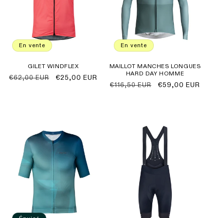
En vente
En vente
GILET WINDFLEX
MAILLOT MANCHES LONGUES
HARD DAY HOMME
Prix
Prix
€25,00 EUR
€62,00 EUR
Prix
Prix
€59,00 EUR
€116,50 EUR
habituel
promotionnel
habituel
promotionnel