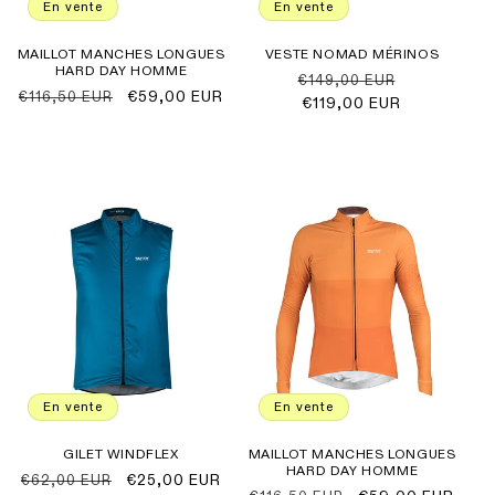
En vente
En vente
MAILLOT MANCHES LONGUES
VESTE NOMAD MÉRINOS
HARD DAY HOMME
Prix
Prix
€149,00 EUR
Prix
Prix
€59,00 EUR
€116,50 EUR
habituel
€119,00 EUR
promotionn
habituel
promotionnel
En vente
En vente
GILET WINDFLEX
MAILLOT MANCHES LONGUES
HARD DAY HOMME
Prix
Prix
€25,00 EUR
€62,00 EUR