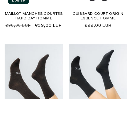
Épuisé
MAILLOT MANCHES COURTES
CUISSARD COURT ORIGIN
HARD DAY HOMME
ESSENCE HOMME
Prix
Prix
€39,00 EUR
Prix
€99,00 EUR
€90,00 EUR
habituel
promotionnel
habituel
En vente
En vente
CHAUSSETTES MÉRINOS
CHAUSSETTES MÉRINOS
Prix
Prix
€15,00 EUR
Prix
Prix
€15,00 EUR
€25,00 EUR
€25,00 EUR
habituel
promotionnel
habituel
promotionnel