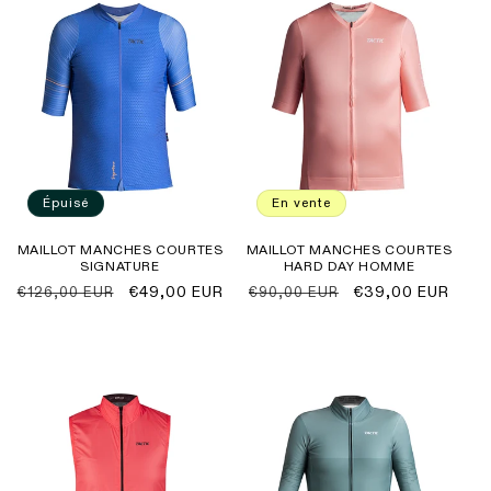
Épuisé
En vente
MAILLOT MANCHES COURTES
MAILLOT MANCHES COURTES
SIGNATURE
HARD DAY HOMME
Prix
Prix
€49,00 EUR
Prix
Prix
€39,00 EUR
€126,00 EUR
€90,00 EUR
habituel
promotionnel
habituel
promotionnel