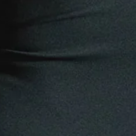
·
L
E
C
C
I
Ó
: